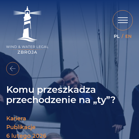
PL
EN
Komu przeszkadza
przechodzenie na „ty”?
Kariera
Publikacje
6 lutego 2026